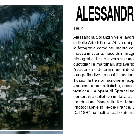
ALESSANDR
1962
Alessandra Spranzi vive e lavor
di Belle Arti di Brera. Attiva dai 
la fotografia come strumento co
messa in scena, riuso di immagini
rifotografia. Il suo lavoro si con
quotidiani e marginali, attraverso
l’esistenza e determinano il dest
fotografia diventa così il medium
il caso, la trasformazione e l’ap
anonime o non artistiche, spess
tecniche. Le opere di Spranzi s
personali e collettive in Italia e
Fondazione Sandretto Re Rebaud
Photographie in Île-de-France, 
Dal 1997 ha inoltre realizzato nu