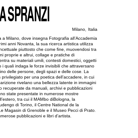
A SPRANZI
Milano
,
Italia
a a Milano, dove insegna Fotografia all’Accademia
primi anni Novanta, la sua ricerca artistica utilizza
ncettuale piuttosto che come fine, muovendosi tra
 proprie e altrui, collage e pratiche di
centra su materiali umili, contesti domestici, oggetti
 i quali indaga le forze invisibili che attraversano
ino delle persone, degli spazi e delle cose. La
 privilegiato per una poetica dell’accadere, in cui
parizione rivelano una bellezza latente in immagini
o recuperate da manuali, archivi e pubblicazioni
ono state presentate in numerose mostre
 all’estero, tra cui il MAMbo diBologna, la
engo di Torino, il Centre National de la
Le Magasin di Grenoble e il Museo Pecci di Prato.
merose pubblicazioni e libri d’artista.