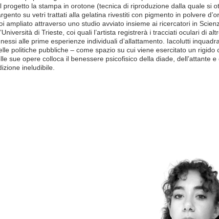
el progetto la stampa in orotone (tecnica di riproduzione dalla quale si o
’argento su vetri trattati alla gelatina rivestiti con pigmento in polvere d’or
oi ampliato attraverso uno studio avviato insieme ai ricercatori in Scie
Università di Trieste, coi quali l’artista registrerà i tracciati oculari di a
nessi alle prime esperienze individuali d’allattamento. Iacolutti inquadra
elle politiche pubbliche – come spazio su cui viene esercitato un rigido 
e sue opere colloca il benessere psicofisico della diade, dell’attante e d
zione ineludibile.