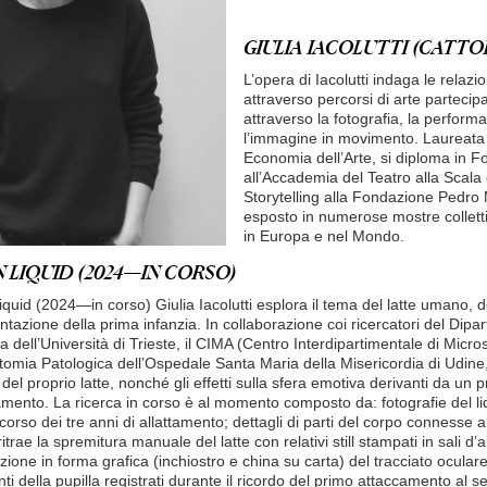
GIULIA IACOLUTTI (CATTOL
L’opera di Iacolutti indaga le relaz
attraverso percorsi di arte partecipat
attraverso la fotografia, la performa
l’immagine in movimento. Laureata 
Economia dell’Arte, si diploma in F
all’Accademia del Teatro alla Scala 
Storytelling alla Fondazione Pedro
esposto in numerose mostre collett
in Europa e nel Mondo.
 LIQUID (2024—IN CORSO)
quid (2024—in corso) Giulia Iacolutti esplora il tema del latte umano, de
entazione della prima infanzia. In collaborazione coi ricercatori del Dipa
ta dell’Università di Trieste, il CIMA (Centro Interdipartimentale di Micr
natomia Patologica dell’Ospedale Santa Maria della Misericordia di Udine, 
el proprio latte, nonché gli effetti sulla sfera emotiva derivanti da un 
tamento. La ricerca in corso è al momento composto da: fotografie del li
orso dei tre anni di allattamento; dettagli di parti del corpo connesse al
itrae la spremitura manuale del latte con relativi still stampati in sali d’
tuzione in forma grafica (inchiostro e china su carta) del tracciato ocular
 della pupilla registrati durante il ricordo del primo attaccamento al sen