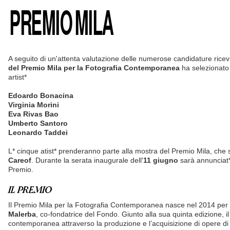
PREMIO MILA
A seguito di un'attenta valutazione delle numerose candidature ricevu
del Premio Mila per la Fotografia Contemporanea
ha selezionato 
artist*
Edoardo Bonacina
Virginia Morini
Eva Rivas Bao
Umberto Santoro
Leonardo Taddei
L* cinque atist* prenderanno parte alla mostra del Premio Mila, che si 
Careof
. Durante la serata inaugurale dell'
11 giugno
sarà annunciat* 
Premio.
IL PREMIO
Il Premio Mila per la Fotografia Contemporanea nasce nel 2014 per
Malerba
, co-fondatrice del Fondo. Giunto alla sua quinta edizione, 
contemporanea attraverso la produzione e l’acquisizione di opere di g