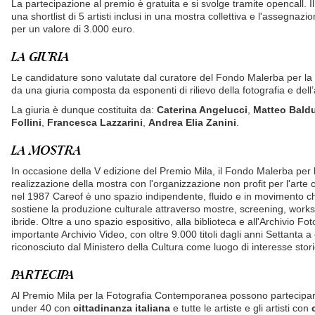
La partecipazione al premio è gratuita e si svolge tramite opencall. I
una shortlist di 5 artisti inclusi in una mostra collettiva e l'assegnaz
per un valore di 3.000 euro.
LA GIURIA
Le candidature sono valutate dal curatore del Fondo Malerba per la
da una giuria composta da esponenti di rilievo della fotografia e del
La giuria è dunque costituita da:
Caterina Angelucci
,
Matteo Baldu
Follini
,
Francesca Lazzarini
,
Andrea Elia Zanini
.
LA MOSTRA
In occasione della V edizione del Premio Mila, il Fondo Malerba per l
realizzazione della mostra con l'organizzazione non profit per l'ar
nel 1987 Careof è uno spazio indipendente, fluido e in movimento ch
sostiene la produzione culturale attraverso mostre, screening, work
ibride. Oltre a uno spazio espositivo, alla biblioteca e all'Archivio F
importante Archivio Video, con oltre 9.000 titoli dagli anni Settanta 
riconosciuto dal Ministero della Cultura come luogo di interesse stor
PARTECIPA
Al Premio Mila per la Fotografia Contemporanea possono partecipare tu
under 40 con
cittadinanza italiana
e tutte le artiste e gli artisti con