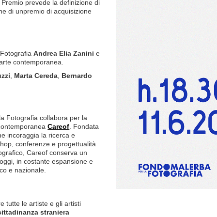
l Premio prevede la definizione di
ione di unpremio di acquisizione
 Fotografia
Andrea Elia Zanini
e
l’arte contemporanea.
zzi
,
Marta Cereda
,
Bernardo
a Fotografia collabora per la
te contemporanea
Careof
. Fondata
e incoraggia la ricerca e
shop, conferenze e progettualità
otografico, Careof conserva un
a oggi, in costante espansione e
ico e nazionale.
tte le artiste e gli artisti
cittadinanza straniera