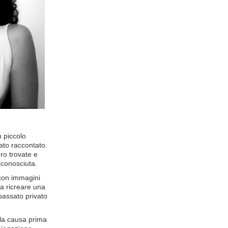
n piccolo
ato raccontato.
ro trovate e
sconosciuta.
 con immagini
 a ricreare una
passato privato
a la causa prima