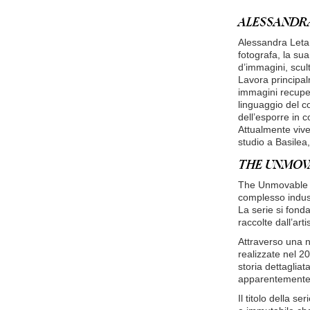
ALESSANDRA 
Alessandra Leta 
fotografa, la su
d’immagini, scul
Lavora principal
immagini recupera
linguaggio del c
dell’esporre in c
Attualmente vive 
studio a Basilea,
THE UNMOVAB
The Unmovable Mo
complesso indust
La serie si fond
raccolte dall’ar
Attraverso una n
realizzate nel 2
storia dettaglia
apparentemente 
Il titolo della s