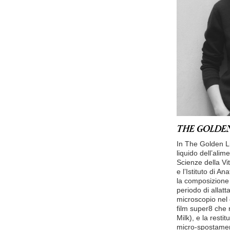
THE GOLDEN
In The Golden Li
liquido dell’alim
Scienze della Vi
e l’Istituto di A
la composizione d
periodo di allat
microscopio nel c
film super8 che r
Milk), e la resti
micro-spostamenti