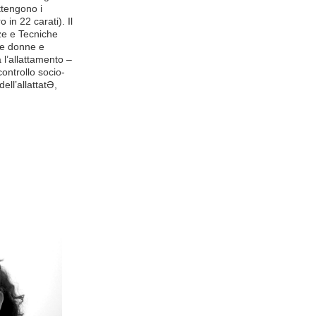
ttengono i
o in 22 carati). Il
nze e Tecniche
ltre donne e
 l’allattamento –
controllo socio-
ell’allattatƏ,