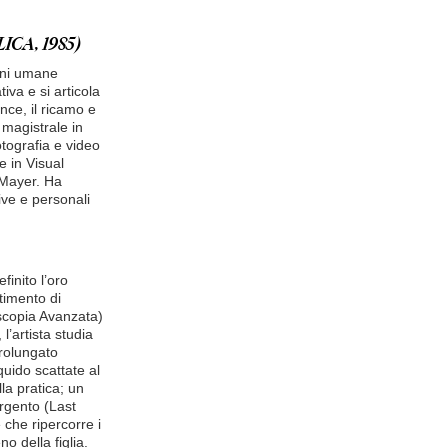
ICA, 1985)
ioni umane
iva e si articola
nce, il ricamo e
magistrale in
otografia e video
e in Visual
 Mayer. Ha
ive e personali
finito l’oro
rtimento di
oscopia Avanzata)
l’artista studia
prolungato
quido scattate al
la pratica; un
argento (Last
e che ripercorre i
o della figlia.