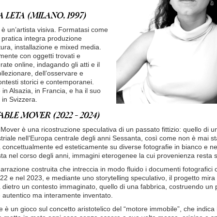
LETA (MILANO, 1997)
è un’artista visiva. Formatasi come
a pratica integra produzione
tura, installazione e mixed media.
mente con oggetti trovati e
te online, indagando gli atti e il
ollezionare, dell’osservare e
ontesti storici e contemporanei.
in Alsazia, in Francia, e ha il suo
 in Svizzera.
LE MOVER (2022 - 2024)
ver è una ricostruzione speculativa di un passato fittizio: quello di u
riale nell’Europa centrale degli anni Sessanta, così come non è mai st
a concettualmente ed esteticamente su diverse fotografie in bianco e ne
tista nel corso degli anni, immagini eterogenee la cui provenienza resta 
arrazione costruita che intreccia in modo fluido i documenti fotografici
022 e nel 2023, e mediante uno storytelling speculativo, il progetto mira
ta dietro un contesto immaginato, quello di una fabbrica, costruendo un 
autentico ma interamente inventato.
erie è un gioco sul concetto aristotelico del “motore immobile”, che indic