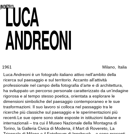
LUCA
(INDIETRO)
ANDREONI
1961
Milano
,
Italia
Luca Andreoni è un fotografo italiano attivo nell’ambito della
ricerca sul paesaggio e sul territorio. Accanto all’attività
professionale nel campo della fotografia d’arte e di architettura,
ha sviluppato un percorso personale caratterizzato da un’indagine
rigorosa e al tempo stesso poetica, orientata a esplorare le
dimensioni simboliche del paesaggio contemporaneo e le sue
trasformazioni. Il suo lavoro si colloca nel passaggio tra le
ricerche più classiche sul paesaggio e le sperimentazioni più
recenti.Le sue opere sono state esposte in istituzioni italiane e
internazionali – tra cui il Museo Nazionale della Montagna di
Torino, la Galleria Civica di Modena, il Mart di Rovereto, La
Triennale di Milano e il Fotoforum di Innsbruck – e sono presenti