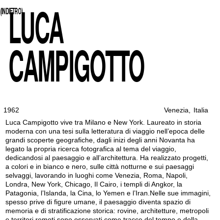
LUCA
(INDIETRO)
CAMPIGOTTO
1962
Venezia
,
Italia
Luca Campigotto vive tra Milano e New York. Laureato in storia
moderna con una tesi sulla letteratura di viaggio nell’epoca delle
grandi scoperte geografiche, dagli inizi degli anni Novanta ha
legato la propria ricerca fotografica al tema del viaggio,
dedicandosi al paesaggio e all’architettura. Ha realizzato progetti,
a colori e in bianco e nero, sulle città notturne e sui paesaggi
selvaggi, lavorando in luoghi come Venezia, Roma, Napoli,
Londra, New York, Chicago, Il Cairo, i templi di Angkor, la
Patagonia, l’Islanda, la Cina, lo Yemen e l’Iran.Nelle sue immagini,
spesso prive di figure umane, il paesaggio diventa spazio di
memoria e di stratificazione storica: rovine, architetture, metropoli
e territori remoti sono osservati come tracce del tempo e della