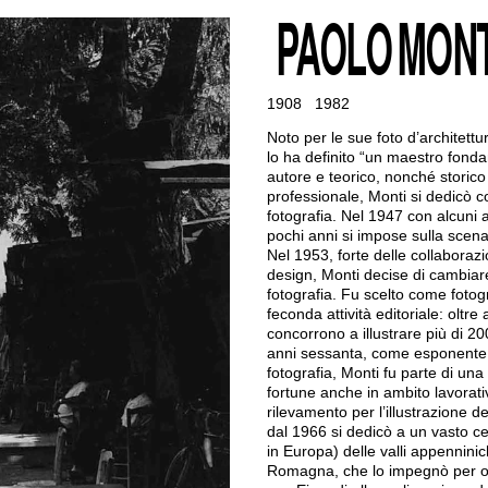
PAOLO MONT
1908
1982
Noto per le sue foto d’architettu
lo ha definito “un maestro fonda
autore e teorico, nonché storico 
professionale, Monti si dedicò 
fotografia. Nel 1947 con alcuni a
pochi anni si impose sulla sce
Nel 1953, forte delle collaborazi
design, Monti decise di cambiare
fotografia. Fu scelto come fotog
feconda attività editoriale: oltre a
concorrono a illustrare più di 200 
anni sessanta, come esponente si
fotografia, Monti fu parte di una 
fortune anche in ambito lavorat
rilevamento per l’illustrazione de
dal 1966 si dedicò a un vasto ce
in Europa) delle valli appenniniche
Romagna, che lo impegnò per olt