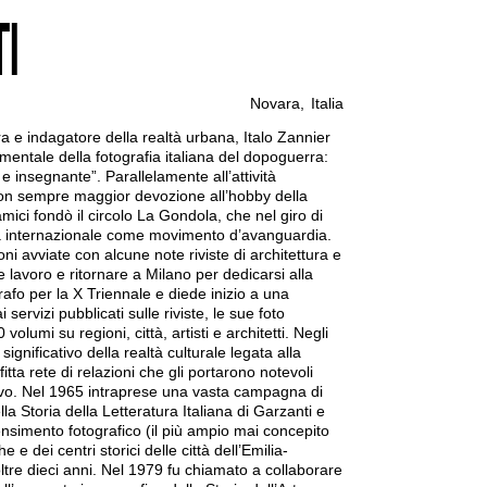
I
Novara
,
Italia
ra e indagatore della realtà urbana, Italo Zannier
mentale della fotografia italiana del dopoguerra:
e insegnante”. Parallelamente all’attività
con sempre maggior devozione all’hobby della
mici fondò il circolo La Gondola, che nel giro di
na internazionale come movimento d’avanguardia.
oni avviate con alcune note riviste di architettura e
 lavoro e ritornare a Milano per dedicarsi alla
rafo per la X Triennale e diede inizio a una
i servizi pubblicati sulle riviste, le sue foto
volumi su regioni, città, artisti e architetti. Negli
gnificativo della realtà culturale legata alla
fitta rete di relazioni che gli portarono notevoli
ivo. Nel 1965 intraprese una vasta campagna di
lla Storia della Letteratura Italiana di Garzanti e
nsimento fotografico (il più ampio mai concepito
 e dei centri storici delle città dell’Emilia-
re dieci anni. Nel 1979 fu chiamato a collaborare