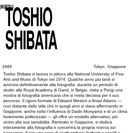
TOSHIO
(INDIETRO)
SHIBATA
1949
Tokyo
,
Giappone
Toshio Shibata si laurea in pittura alla National University of Fine
Arts and Music di Tokyo nel 1974. Qualche anno più tardi si
avvicina definitivamente alla fotografia: durante un periodo di
studio alla Royal Academy di Gand, in Belgio, visita a Parigi una
mostra di fotografia americana che si rivela decisiva per il suo
percorso. Il rigore formale di Edward Weston e Ansel Adams —
così distante dallo stile che in quegli anni si stava affermando in
Giappone, anche sotto l’influenza di Daido Moriyama e di un clima
fortemente politicizzato — gli offre un modello alternativo, più
vicino alla sua sensibilità. Rientrato in Giappone, si dedica
interamente alla fotografia e concentra la propria ricerca sul
paesaggio. Avvia una serie di scatti notturni dedicati a caselli e