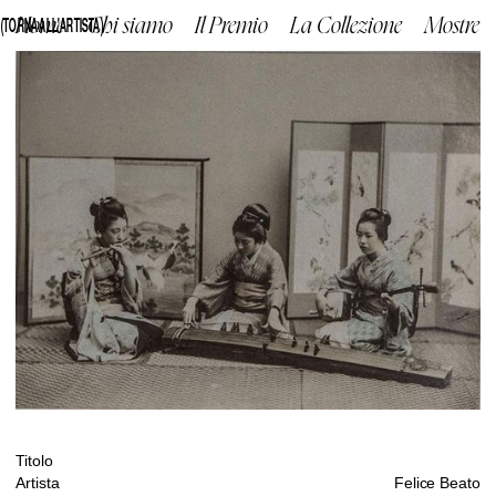
(TORNA ALL'ARTISTA)
Home
Chi siamo
Il Premio
La Collezione
Mostre
Titolo
Artista
Felice Beato